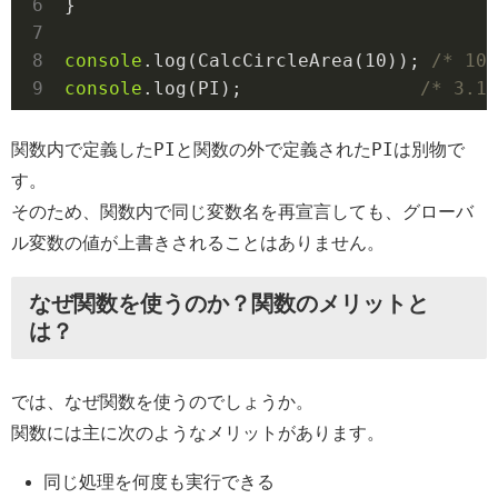
}

console
.log(CalcCircleArea(
10
)); 
/* 10 
console
.log(PI);                
/* 3.14
PI
PI
関数内で定義した
と関数の外で定義された
は別物で
す。
そのため、関数内で同じ変数名を再宣言しても、グローバ
ル変数の値が上書きされることはありません。
なぜ関数を使うのか？関数のメリットと
は？
では、なぜ関数を使うのでしょうか。
関数には主に次のようなメリットがあります。
同じ処理を何度も実行できる