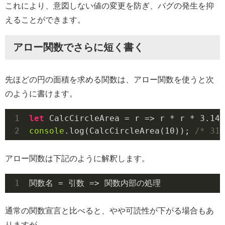
これにより、意図しない値の変更を防ぎ、バグの発生を抑
えることができます。
アロー関数でさらに短く書く
先ほどの円の面積を求める関数は、アロー関数を使うと次
のように書けます。
let
 CalcCircleArea = 
r
 =>
 r * r * 
3.14
console
.log(CalcCircleArea(
10
)); 
/* 314
アロー関数は下記のように解釈します。
通常の関数宣言と比べると、やや可読性が下がる場合もあ
りますが、