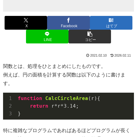
X
Facebook
はてブ
LINE
コピー
2021.02.10
2026.02.11
関数とは、処理をひとまとめにしたものです。
例えば、円の面積を計算する関数は以下のように書けま
す。
function
CalcCircleArea
(
r
)
{

return
 r*r*
3.14
;

特に複雑なプログラムであればあるほどプログラムが長く