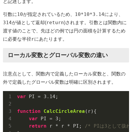
と記述します。
10
10*10*3.14
引数に
が指定されているため、
により、
314
return
引数
が値として返却(
)されます。
とは関数内に
渡す値のことで、先ほどの例では円の面積を計算するため
r
に必要な半径
にあたります。
ローカル変数とグローバル変数の違い
注意点として、関数内で定義したローカル変数と、関数の
外で定義したグローバル変数は明確に区別されます。
var
 PI = 
3.14
;

function
CalcCircleArea
(
r
)
{

var
 PI = 
3
;

return
 r * r * PI; 
/* PIは3として扱わ