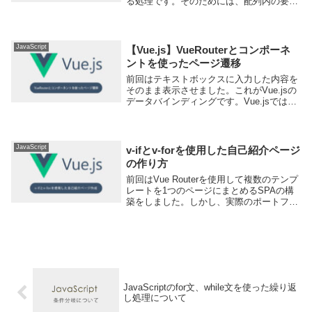
る処理です。そのためには、配列内の要素
を順に参照して計算を行う必要がありま
す。for文で書くとこのようになります。let
score = ;let sum = 0;...
JavaScript
【Vue.js】VueRouterとコンポーネ
ントを使ったページ遷移
前回はテキストボックスに入力した内容を
そのまま表示させました。これがVue.jsの
データバインディングです。Vue.jsではこ
のようなJS側とHTML側でのデータのやり
取りが簡単にできます。他にもVue.jsには
得意なことがあります。それが...
JavaScript
v-ifとv-forを使用した自己紹介ページ
の作り方
前回はVue Routerを使用して複数のテンプ
レートを1つのページにまとめるSPAの構
築をしました。しかし、実際のポートフォ
リオサイトには、自己紹介やスキルが記載
されているものが一般的です。例えばスキ
ルであれば、箇条書きで表示され、それ
ぞ...
JavaScriptのfor文、while文を使った繰り返
し処理について